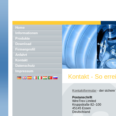
Home
Informationen
Produkte
Download
Firmenprofil
Anfahrt
Kontakt
Datenschutz
Impressum
Kontakt - So erre
Kontaktformular
- der sichere
Postanschrift
WireTrex Limited
Kruppstraße 82–100
45145 Essen
Deutschland