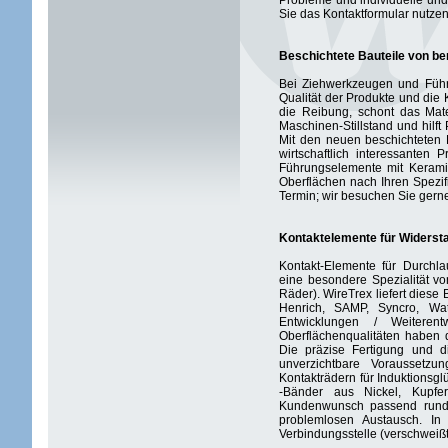
Probleme und individuelle und
Sie das Kontaktformular nutzen,
Beschichtete Bauteile von b
Bei Ziehwerkzeugen und Führu
Qualität der Produkte und die 
die Reibung, schont das Mate
Maschinen-Stillstand und hilft
Mit den neuen beschichteten 
wirtschaftlich interessanten
Führungselemente mit Keramik
Oberflächen nach Ihren Spezif
Termin; wir besuchen Sie gern
Kontaktelemente für Widerst
Kontakt-Elemente für Durchla
eine besondere Spezialität vo
Räder). WireTrex liefert diese 
Henrich, SAMP, Syncro, Wat
Entwicklungen / Weiteren
Oberflächenqualitäten haben d
Die präzise Fertigung und 
unverzichtbare Voraussetzu
Kontakträdern für Induktionsgl
-Bänder aus Nickel, Kupfer
Kundenwunsch passend rund 
problemlosen Austausch. In
Verbindungsstelle (verschweißt 