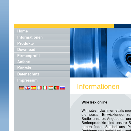
Home
Informationen
Produkte
Download
Firmenprofil
Anfahrt
Kontakt
Datenschutz
Impressum
Informationen
WireTrex online
Wir nutzen das Internet als m
die neusten Entwicklungen zu 
Breite unseres Angebotes und
Serienprodukte sind unsere S
haben finden Sie bei uns: P