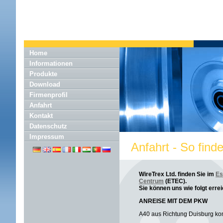
Home
Informationen
Produkte
Download
Firmenprofil
Anfahrt
Kontakt
Datenschutz
Impressum
Anfahrt - So finde
WireTrex Ltd. finden Sie im
Es
Centrum
(ETEC).
Sie können uns wie folgt erre
ANREISE MIT DEM PKW
A40 aus Richtung Duisburg 